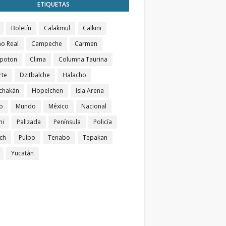
ETIQUETAS
Boletín
Calakmul
Calkini
o Real
Campeche
Carmen
poton
Clima
Columna Taurina
rte
Dzitbalche
Halacho
chakán
Hopelchen
Isla Arena
o
Mundo
México
Nacional
ni
Palizada
Península
Policía
ch
Pulpo
Tenabo
Tepakan
Yucatán