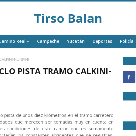
Tirso Balan
Camino Real
Campeche
Yucatán
Deportes
Policía
CALKINI-NUNKINI
CLO PISTA TRAMO CALKINI-
lo pista de unos diez kilómetros en el tramo carretero
ioridades que merecen ser tomadas muy en cuenta en
ales condiciones de este camino que es sumamente
vitarían los constantes accidentes que se registran,