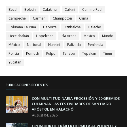
Becal
Boletín
Calakmul
Calkini
Camino Real
Campeche
Carmen
Champoton
Clima
Columna Taurina
Deporte
Dzitbalche
Halacho
Hecelchakán
Hopelchen
Isla Arena
Mexico
Mundo
México
Nacional
Nunkini
Palizada
Península
Policía
Pomuch
Pulpo
Tenabo
Tepakan
Tinun
Yucatán
PUBLICACIONES RECIENTES
CON MULTITUDINARIA PROCESIÓN Y 20 GREMIOS
CULMINAN LAS FESTIVIDADES DE SANTIAGO
APÓSTOL EN HALACHÓ
August 04, 2026
OPERADOR DE TRÁILER DORMITA AL VOLANTE Y