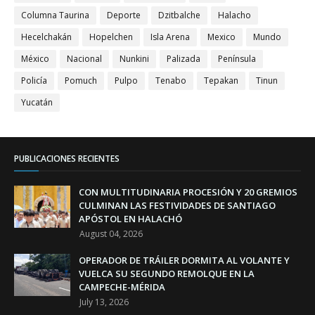
Columna Taurina
Deporte
Dzitbalche
Halacho
Hecelchakán
Hopelchen
Isla Arena
Mexico
Mundo
México
Nacional
Nunkini
Palizada
Península
Policía
Pomuch
Pulpo
Tenabo
Tepakan
Tinun
Yucatán
PUBLICACIONES RECIENTES
CON MULTITUDINARIA PROCESIÓN Y 20 GREMIOS
CULMINAN LAS FESTIVIDADES DE SANTIAGO
APÓSTOL EN HALACHÓ
August 04, 2026
OPERADOR DE TRÁILER DORMITA AL VOLANTE Y
VUELCA SU SEGUNDO REMOLQUE EN LA
CAMPECHE-MÉRIDA
July 13, 2026