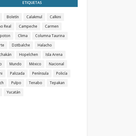
ETIQUETAS
Boletín
Calakmul
Calkini
o Real
Campeche
Carmen
poton
Clima
Columna Taurina
rte
Dzitbalche
Halacho
chakán
Hopelchen
Isla Arena
o
Mundo
México
Nacional
ni
Palizada
Península
Policía
ch
Pulpo
Tenabo
Tepakan
Yucatán