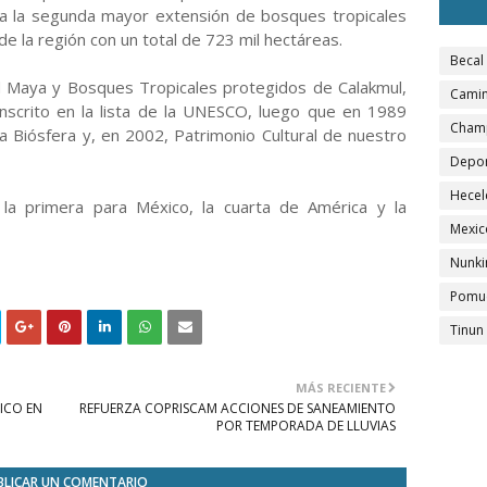
da la segunda mayor extensión de bosques tropicales
e la región con un total de 723 mil hectáreas.
Becal
d Maya y Bosques Tropicales protegidos de Calakmul,
Camin
inscrito en la lista de la UNESCO, luego que en 1989
Cham
 Biósfera y, en 2002, Patrimonio Cultural de nuestro
Depo
Hecel
e la primera para México, la cuarta de América y la
Mexic
Nunki
Pomu
Tinun
MÁS RECIENTE
ICO EN
REFUERZA COPRISCAM ACCIONES DE SANEAMIENTO
POR TEMPORADA DE LLUVIAS
BLICAR UN COMENTARIO