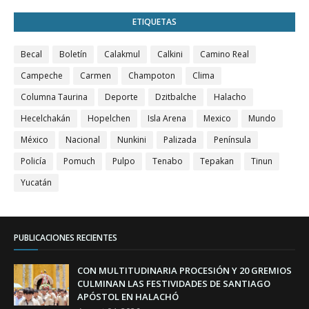
ETIQUETAS
Becal
Boletín
Calakmul
Calkini
Camino Real
Campeche
Carmen
Champoton
Clima
Columna Taurina
Deporte
Dzitbalche
Halacho
Hecelchakán
Hopelchen
Isla Arena
Mexico
Mundo
México
Nacional
Nunkini
Palizada
Península
Policía
Pomuch
Pulpo
Tenabo
Tepakan
Tinun
Yucatán
PUBLICACIONES RECIENTES
CON MULTITUDINARIA PROCESIÓN Y 20 GREMIOS
CULMINAN LAS FESTIVIDADES DE SANTIAGO
APÓSTOL EN HALACHÓ