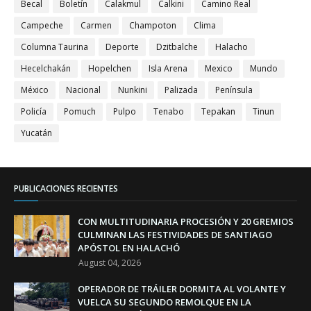
Becal
Boletín
Calakmul
Calkini
Camino Real
Campeche
Carmen
Champoton
Clima
Columna Taurina
Deporte
Dzitbalche
Halacho
Hecelchakán
Hopelchen
Isla Arena
Mexico
Mundo
México
Nacional
Nunkini
Palizada
Península
Policía
Pomuch
Pulpo
Tenabo
Tepakan
Tinun
Yucatán
PUBLICACIONES RECIENTES
CON MULTITUDINARIA PROCESIÓN Y 20 GREMIOS
CULMINAN LAS FESTIVIDADES DE SANTIAGO
APÓSTOL EN HALACHÓ
August 04, 2026
OPERADOR DE TRÁILER DORMITA AL VOLANTE Y
VUELCA SU SEGUNDO REMOLQUE EN LA