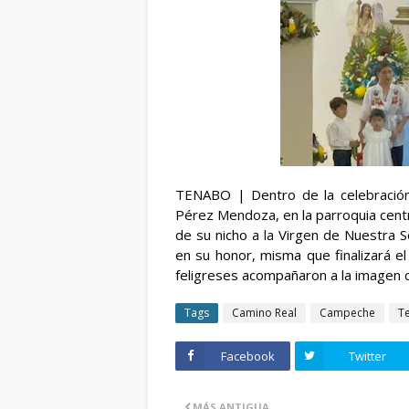
TENABO | Dentro de la celebración 
Pérez Mendoza
, en la parroquia cen
de su nicho a la Virgen de Nuestra Se
en su honor, misma que finalizará el
feligreses acompañaron a la imagen c
Tags
Camino Real
Campeche
T
Facebook
Twitter
MÁS ANTIGUA