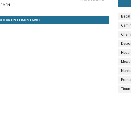
CARMEN
Becal
BLICAR UN COMENTARIO
Camin
Cham
Depo
Hecel
Mexic
Nunki
Pomu
Tinun