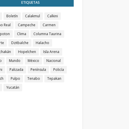
ETIQUETAS
Boletín
Calakmul
Calkini
o Real
Campeche
Carmen
poton
Clima
Columna Taurina
rte
Dzitbalche
Halacho
chakán
Hopelchen
Isla Arena
o
Mundo
México
Nacional
ni
Palizada
Península
Policía
ch
Pulpo
Tenabo
Tepakan
Yucatán