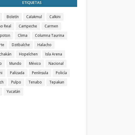
ETIQUETAS
Boletín
Calakmul
Calkini
o Real
Campeche
Carmen
poton
Clima
Columna Taurina
rte
Dzitbalche
Halacho
chakán
Hopelchen
Isla Arena
o
Mundo
México
Nacional
ni
Palizada
Península
Policía
ch
Pulpo
Tenabo
Tepakan
Yucatán