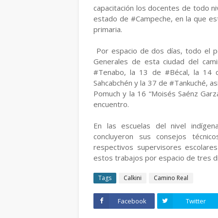
capacitación los docentes de todo ni
estado de #Campeche, en la que están
primaria.
Por espacio de dos días, todo el p
Generales de esta ciudad del camin
#Tenabo, la 13 de #Bécal, la 14 d
Sahcabchén y la 37 de #Tankuché, así
Pomuch y la 16 “Moisés Saénz Garza”
encuentro.
En las escuelas del nivel indígena
concluyeron sus consejos técnico
respectivos supervisores escolare
estos trabajos por espacio de tres d
Tags
Calkini
Camino Real
Facebook
Twitter