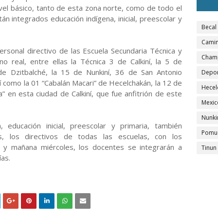
vel básico, tanto de esta zona norte, como de todo el
 integrados educación indígena, inicial, preescolar y
Becal
Camin
ersonal directivo de las Escuela Secundaria Técnica y
Cham
o real, entre ellas la Técnica 3 de Calkiní, la 5 de
e Dzitbalché, la 15 de Nunkiní, 36 de San Antonio
Depo
 como la 01 “Cabalán Macari” de Hecelchakán, la 12 de
Hecel
 en esta ciudad de Calkiní, que fue anfitrión de este
Mexic
Nunki
, educación inicial, preescolar y primaria, también
Pomu
s, los directivos de todas las escuelas, con los
s y mañana miércoles, los docentes se integrarán a
Tinun
ías.