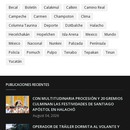
Becal
Boletín
Calakmul
Calkini
Camino Real
Campeche
Carmen
Champoton
Clima
Columna Taurina
Deporte
Dzitbalche
Halacho
Hecelchakán
Hopelchen
Isla Arena
Mexico
Mundo
México
Nacional
Nunkini
Palizada
Península
Policía
Pomuch
Pulpo
Tenabo
Tepakan
Tinun
Yucatán
PUBLICACIONES RECIENTES
CON MULTITUDINARIA PROCESIÓN Y 20 GREMIOS
CULMINAN LAS FESTIVIDADES DE SANTIAGO
APÓSTOL EN HALACHÓ
August 04, 2026
OPERADOR DE TRÁILER DORMITA AL VOLANTE Y