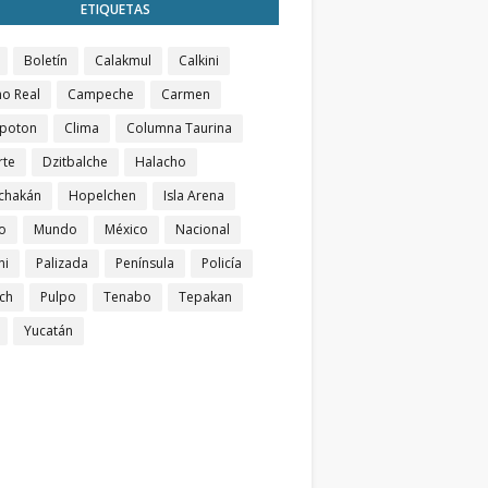
ETIQUETAS
Boletín
Calakmul
Calkini
o Real
Campeche
Carmen
poton
Clima
Columna Taurina
rte
Dzitbalche
Halacho
chakán
Hopelchen
Isla Arena
o
Mundo
México
Nacional
ni
Palizada
Península
Policía
ch
Pulpo
Tenabo
Tepakan
Yucatán