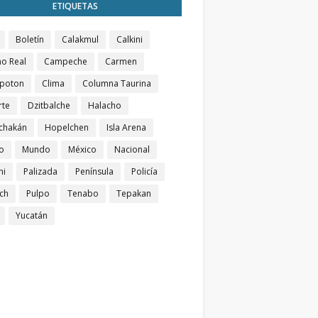
ETIQUETAS
Boletín
Calakmul
Calkini
o Real
Campeche
Carmen
poton
Clima
Columna Taurina
rte
Dzitbalche
Halacho
chakán
Hopelchen
Isla Arena
o
Mundo
México
Nacional
ni
Palizada
Península
Policía
ch
Pulpo
Tenabo
Tepakan
Yucatán