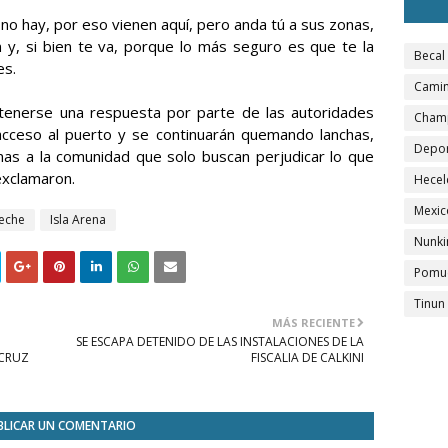
 no hay, por eso vienen aquí, pero anda tú a sus zonas,
 y, si bien te va, porque lo más seguro es que te la
Becal
es.
Camin
tenerse una respuesta por parte de las autoridades
Cham
acceso al puerto y se continuarán quemando lanchas,
Depo
as a la comunidad que solo buscan perjudicar lo que
exclamaron.
Hecel
Mexic
eche
Isla Arena
Nunki
Pomu
Tinun
MÁS RECIENTE
SE ESCAPA DETENIDO DE LAS INSTALACIONES DE LA
 CRUZ
FISCALIA DE CALKINI
BLICAR UN COMENTARIO