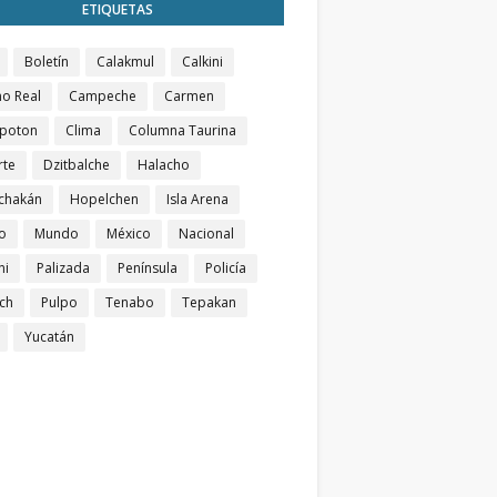
ETIQUETAS
Boletín
Calakmul
Calkini
o Real
Campeche
Carmen
poton
Clima
Columna Taurina
rte
Dzitbalche
Halacho
chakán
Hopelchen
Isla Arena
o
Mundo
México
Nacional
ni
Palizada
Península
Policía
ch
Pulpo
Tenabo
Tepakan
Yucatán