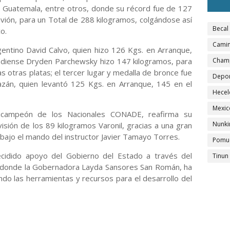
r, Guatemala, entre otros, donde su récord fue de 127
vión, para un Total de 288 kilogramos, colgándose así
Becal
o.
Camin
gentino David Calvo, quien hizo 126 Kgs. en Arranque,
nadiense Dryden Parchewsky hizo 147 kilogramos, para
Cham
s otras platas; el tercer lugar y medalla de bronce fue
Depo
zán, quien levantó 125 Kgs. en Arranque, 145 en el
Hecel
Mexic
bicampeón de los Nacionales CONADE, reafirma su
Nunki
ivisión de los 89 kilogramos Varonil, gracias a una gran
 bajo el mando del instructor Javier Tamayo Torres.
Pomu
ecidido apoyo del Gobierno del Estado a través del
Tinun
 donde la Gobernadora Layda Sansores San Román, ha
do las herramientas y recursos para el desarrollo del