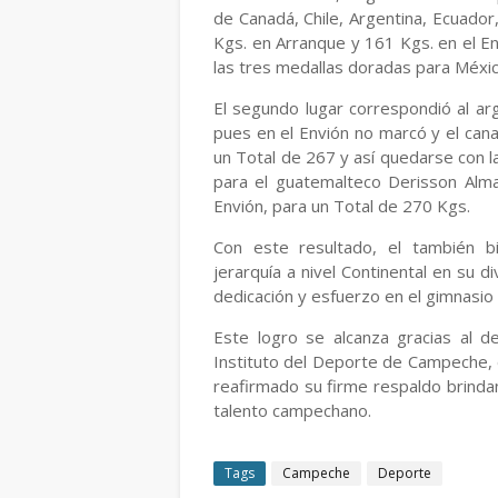
de Canadá, Chile, Argentina, Ecuado
Kgs. en Arranque y 161 Kgs. en el En
las tres medallas doradas para Méxic
El segundo lugar correspondió al ar
pues en el Envión no marcó y el ca
un Total de 267 y así quedarse con la
para el guatemalteco Derisson Alma
Envión, para un Total de 270 Kgs.
Con este resultado, el también 
jerarquía a nivel Continental en su d
dedicación y esfuerzo en el gimnasio
Este logro se alcanza gracias al d
Instituto del Deporte de Campeche,
reafirmado su firme respaldo brindan
talento campechano.
Tags
Campeche
Deporte