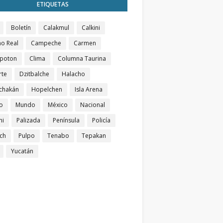
ETIQUETAS
Boletín
Calakmul
Calkini
o Real
Campeche
Carmen
poton
Clima
Columna Taurina
rte
Dzitbalche
Halacho
chakán
Hopelchen
Isla Arena
o
Mundo
México
Nacional
ni
Palizada
Península
Policía
ch
Pulpo
Tenabo
Tepakan
Yucatán