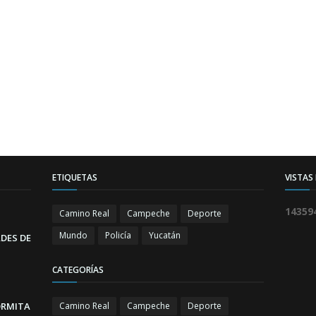
ETIQUETAS
VISTAS
1
4
3
5
9
Camino Real
Campeche
Deporte
Mundo
Policía
Yucatán
DES DE
CATEGORÍAS
ORMITA
Camino Real
Campeche
Deporte