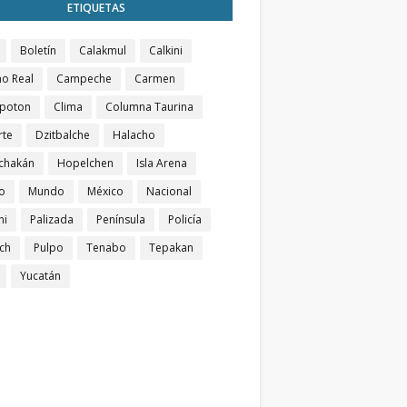
ETIQUETAS
Boletín
Calakmul
Calkini
o Real
Campeche
Carmen
poton
Clima
Columna Taurina
rte
Dzitbalche
Halacho
chakán
Hopelchen
Isla Arena
o
Mundo
México
Nacional
ni
Palizada
Península
Policía
ch
Pulpo
Tenabo
Tepakan
Yucatán