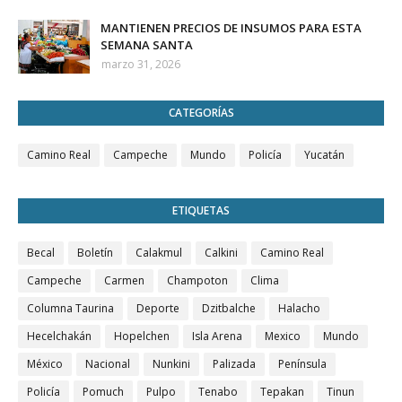
MANTIENEN PRECIOS DE INSUMOS PARA ESTA
SEMANA SANTA
marzo 31, 2026
CATEGORÍAS
Camino Real
Campeche
Mundo
Policía
Yucatán
ETIQUETAS
Becal
Boletín
Calakmul
Calkini
Camino Real
Campeche
Carmen
Champoton
Clima
Columna Taurina
Deporte
Dzitbalche
Halacho
Hecelchakán
Hopelchen
Isla Arena
Mexico
Mundo
México
Nacional
Nunkini
Palizada
Península
Policía
Pomuch
Pulpo
Tenabo
Tepakan
Tinun