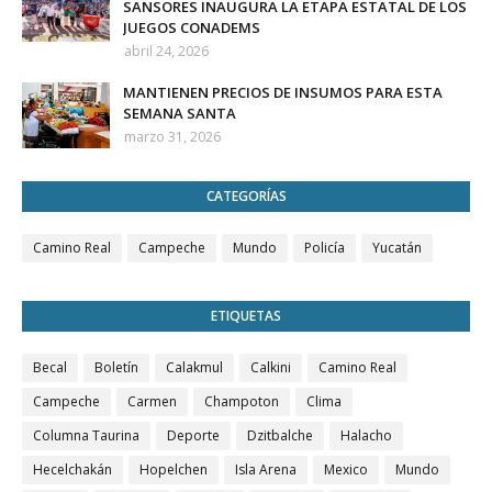
SANSORES INAUGURA LA ETAPA ESTATAL DE LOS
JUEGOS CONADEMS
abril 24, 2026
MANTIENEN PRECIOS DE INSUMOS PARA ESTA
SEMANA SANTA
marzo 31, 2026
CATEGORÍAS
Camino Real
Campeche
Mundo
Policía
Yucatán
ETIQUETAS
Becal
Boletín
Calakmul
Calkini
Camino Real
Campeche
Carmen
Champoton
Clima
Columna Taurina
Deporte
Dzitbalche
Halacho
Hecelchakán
Hopelchen
Isla Arena
Mexico
Mundo