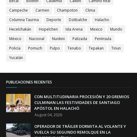
Becal
Boletín
Calakmul
Calkini
Camino Real
Campeche
Carmen
Champoton
Clima
Columna Taurina
Deporte
Dzitbalche
Halacho
Hecelchakán
Hopelchen
Isla Arena
Mexico
Mundo
México
Nacional
Nunkini
Palizada
Península
Policía
Pomuch
Pulpo
Tenabo
Tepakan
Tinun
Yucatán
PUBLICACIONES RECIENTES
CON MULTITUDINARIA PROCESIÓN Y 20 GREMIOS
CULMINAN LAS FESTIVIDADES DE SANTIAGO
APÓSTOL EN HALACHÓ
August 04, 2026
OPERADOR DE TRÁILER DORMITA AL VOLANTE Y
VUELCA SU SEGUNDO REMOLQUE EN LA