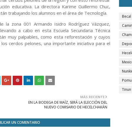
criar cerdos pelones de la región y con esto reforestar
ución educativa. La directora Karime Guillermo Chuc,
stán trabajando los alumnos en el área de Tecnología.
Becal
 de la zona 001 Armando Isidro Rodríguez Vázquez,
Camin
llevando a cabo en esta Escuela Secundaria Técnica
Cham
án muy palpables, como esta reforestación y cuyos
 los cerdos pelones, una importante iniciativa para el
Depo
Hecel
Mexic
Nunki
Pomu
Tinun
MÁS RECIENTE
EN LA BODEGA DE MAÍZ, SERÁ LA ELECCIÓN DEL
NUEVO COMISARIO DE HECELCHAKÁN
BLICAR UN COMENTARIO