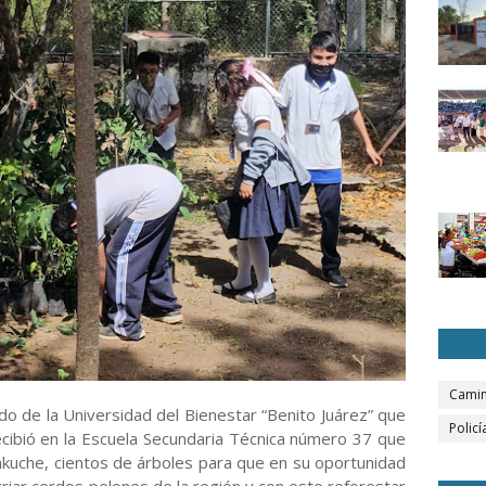
Camin
o de la Universidad del Bienestar “Benito Juárez” que
Policí
 recibió en la Escuela Secundaria Técnica número 37 que
nkuche, cientos de árboles para que en su oportunidad