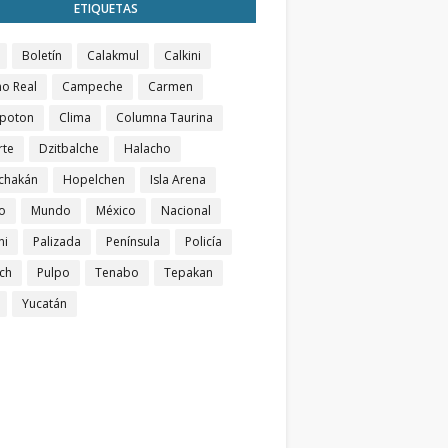
ETIQUETAS
Boletín
Calakmul
Calkini
o Real
Campeche
Carmen
poton
Clima
Columna Taurina
rte
Dzitbalche
Halacho
chakán
Hopelchen
Isla Arena
o
Mundo
México
Nacional
ni
Palizada
Península
Policía
ch
Pulpo
Tenabo
Tepakan
Yucatán