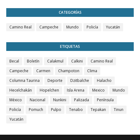
CATEGORÍAS
Camino Real
Campeche
Mundo
Policía
Yucatán
ETIQUETAS
Becal
Boletín
Calakmul
Calkini
Camino Real
Campeche
Carmen
Champoton
Clima
Columna Taurina
Deporte
Dzitbalche
Halacho
Hecelchakán
Hopelchen
Isla Arena
Mexico
Mundo
México
Nacional
Nunkini
Palizada
Península
Policía
Pomuch
Pulpo
Tenabo
Tepakan
Tinun
Yucatán