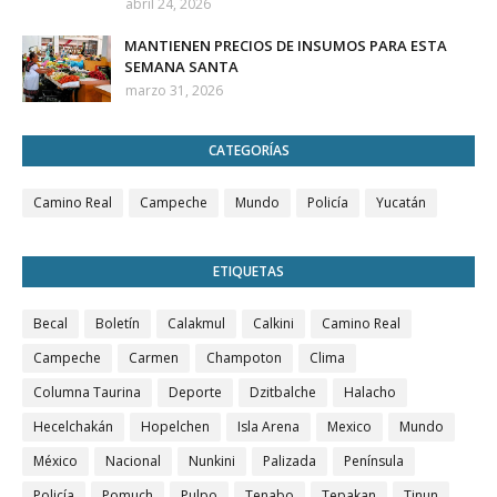
abril 24, 2026
MANTIENEN PRECIOS DE INSUMOS PARA ESTA
SEMANA SANTA
marzo 31, 2026
CATEGORÍAS
Camino Real
Campeche
Mundo
Policía
Yucatán
ETIQUETAS
Becal
Boletín
Calakmul
Calkini
Camino Real
Campeche
Carmen
Champoton
Clima
Columna Taurina
Deporte
Dzitbalche
Halacho
Hecelchakán
Hopelchen
Isla Arena
Mexico
Mundo
México
Nacional
Nunkini
Palizada
Península
Policía
Pomuch
Pulpo
Tenabo
Tepakan
Tinun