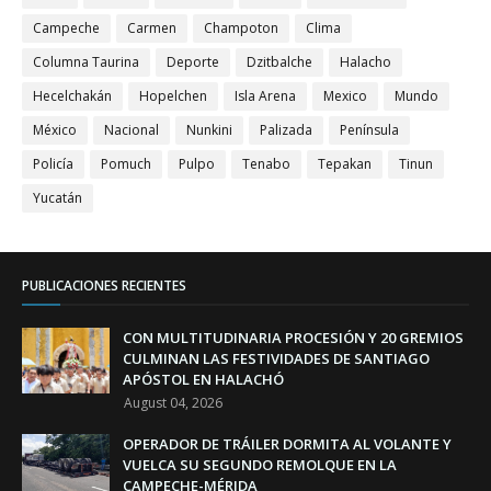
Campeche
Carmen
Champoton
Clima
Columna Taurina
Deporte
Dzitbalche
Halacho
Hecelchakán
Hopelchen
Isla Arena
Mexico
Mundo
México
Nacional
Nunkini
Palizada
Península
Policía
Pomuch
Pulpo
Tenabo
Tepakan
Tinun
Yucatán
PUBLICACIONES RECIENTES
CON MULTITUDINARIA PROCESIÓN Y 20 GREMIOS
CULMINAN LAS FESTIVIDADES DE SANTIAGO
APÓSTOL EN HALACHÓ
August 04, 2026
OPERADOR DE TRÁILER DORMITA AL VOLANTE Y
VUELCA SU SEGUNDO REMOLQUE EN LA
CAMPECHE-MÉRIDA