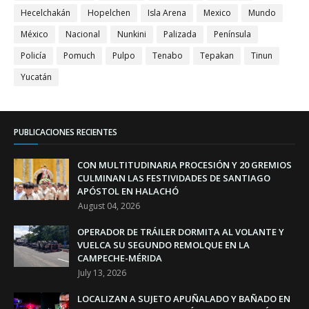
Hecelchakán
Hopelchen
Isla Arena
Mexico
Mundo
México
Nacional
Nunkini
Palizada
Península
Policía
Pomuch
Pulpo
Tenabo
Tepakan
Tinun
Yucatán
PUBLICACIONES RECIENTES
CON MULTITUDINARIA PROCESIÓN Y 20 GREMIOS
CULMINAN LAS FESTIVIDADES DE SANTIAGO
APÓSTOL EN HALACHÓ
August 04, 2026
OPERADOR DE TRÁILER DORMITA AL VOLANTE Y
VUELCA SU SEGUNDO REMOLQUE EN LA
CAMPECHE-MÉRIDA
July 13, 2026
LOCALIZAN A SUJETO APUÑALADO Y BAÑADO EN