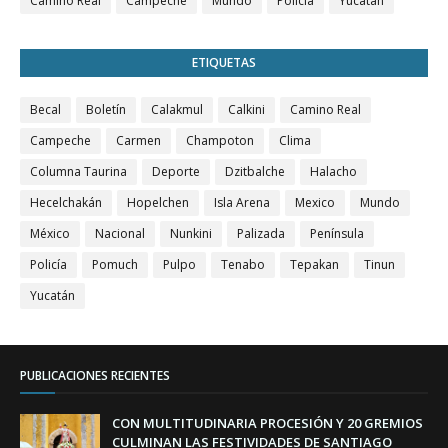
Camino Real
Campeche
Mundo
Policía
Yucatán
ETIQUETAS
Becal
Boletín
Calakmul
Calkini
Camino Real
Campeche
Carmen
Champoton
Clima
Columna Taurina
Deporte
Dzitbalche
Halacho
Hecelchakán
Hopelchen
Isla Arena
Mexico
Mundo
México
Nacional
Nunkini
Palizada
Península
Policía
Pomuch
Pulpo
Tenabo
Tepakan
Tinun
Yucatán
PUBLICACIONES RECIENTES
CON MULTITUDINARIA PROCESIÓN Y 20 GREMIOS
CULMINAN LAS FESTIVIDADES DE SANTIAGO