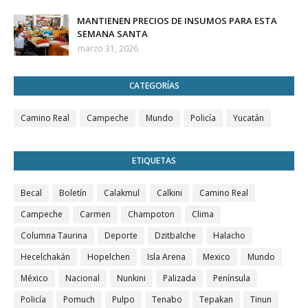
MANTIENEN PRECIOS DE INSUMOS PARA ESTA
SEMANA SANTA
marzo 31, 2026
CATEGORÍAS
Camino Real
Campeche
Mundo
Policía
Yucatán
ETIQUETAS
Becal
Boletín
Calakmul
Calkini
Camino Real
Campeche
Carmen
Champoton
Clima
Columna Taurina
Deporte
Dzitbalche
Halacho
Hecelchakán
Hopelchen
Isla Arena
Mexico
Mundo
México
Nacional
Nunkini
Palizada
Península
Policía
Pomuch
Pulpo
Tenabo
Tepakan
Tinun