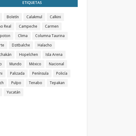
ETIQUETAS
Boletín
Calakmul
Calkini
o Real
Campeche
Carmen
poton
Clima
Columna Taurina
rte
Dzitbalche
Halacho
chakán
Hopelchen
Isla Arena
o
Mundo
México
Nacional
ni
Palizada
Península
Policía
ch
Pulpo
Tenabo
Tepakan
Yucatán